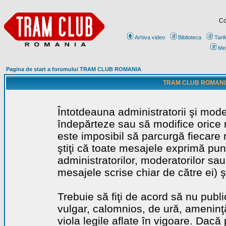
Co
Arhiva video
Biblioteca
Tarif
Me
Pagina de start a forumului TRAM CLUB ROMANIA
TRAM CLUB ROMANIA - 
Întotdeauna administratorii şi mode
îndepărteze sau să modifice orice m
este imposibil să parcurgă fiecare 
ştiţi că toate mesajele exprimă punc
administratorilor, moderatorilor sa
mesajele scrise chiar de către ei) ş
Trebuie să fiţi de acord să nu publ
vulgar, calomnios, de ură, ameninţă
viola legile aflate în vigoare. Dacă 