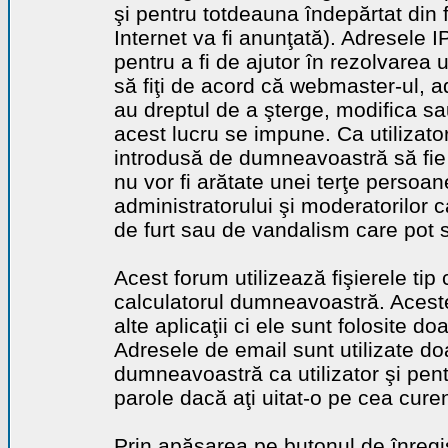
şi pentru totdeauna îndepărtat din 
Internet va fi anunţată). Adresele I
pentru a fi de ajutor în rezolvarea u
să fiţi de acord că webmaster-ul, a
au dreptul de a şterge, modifica sa
acest lucru se impune. Ca utilizator
introdusă de dumneavoastră să fie 
nu vor fi arătate unei terţe perso
administratorului şi moderatorilor c
de furt sau de vandalism care pot 
Acest forum utilizează fişierele tip
calculatorul dumneavoastră. Aceste 
alte aplicaţii ci ele sunt folosite d
Adresele de email sunt utilizate doa
dumneavoastră ca utilizator şi pentr
parole dacă aţi uitat-o pe cea curen
Prin apăsarea pe butonul de înregi