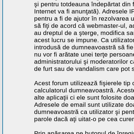
şi pentru totdeauna îndepărtat din 
Internet va fi anunţată). Adresele I
pentru a fi de ajutor în rezolvarea u
să fiţi de acord că webmaster-ul, a
au dreptul de a şterge, modifica sa
acest lucru se impune. Ca utilizator
introdusă de dumneavoastră să fie 
nu vor fi arătate unei terţe perso
administratorului şi moderatorilor c
de furt sau de vandalism care pot 
Acest forum utilizează fişierele tip
calculatorul dumneavoastră. Aceste 
alte aplicaţii ci ele sunt folosite d
Adresele de email sunt utilizate doa
dumneavoastră ca utilizator şi pentr
parole dacă aţi uitat-o pe cea curen
Prin apăsarea pe butonul de înregi