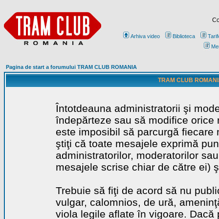
Co
Arhiva video
Biblioteca
Tarif
Me
Pagina de start a forumului TRAM CLUB ROMANIA
TRAM CLUB ROMANIA - 
Întotdeauna administratorii şi mode
îndepărteze sau să modifice orice m
este imposibil să parcurgă fiecare 
ştiţi că toate mesajele exprimă punc
administratorilor, moderatorilor sa
mesajele scrise chiar de către ei) ş
Trebuie să fiţi de acord să nu publ
vulgar, calomnios, de ură, ameninţă
viola legile aflate în vigoare. Dacă 