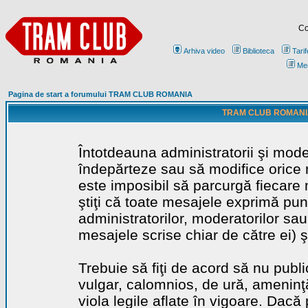
Co
Arhiva video
Biblioteca
Tarif
Me
Pagina de start a forumului TRAM CLUB ROMANIA
TRAM CLUB ROMANIA - 
Întotdeauna administratorii şi mode
îndepărteze sau să modifice orice m
este imposibil să parcurgă fiecare 
ştiţi că toate mesajele exprimă punc
administratorilor, moderatorilor sa
mesajele scrise chiar de către ei) ş
Trebuie să fiţi de acord să nu publ
vulgar, calomnios, de ură, ameninţă
viola legile aflate în vigoare. Dacă 