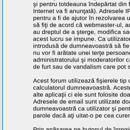
şi pentru totdeauna îndepărtat din 
Internet va fi anunţată). Adresele I
pentru a fi de ajutor în rezolvarea u
să fiţi de acord că webmaster-ul, a
au dreptul de a şterge, modifica sa
acest lucru se impune. Ca utilizator
introdusă de dumneavoastră să fie 
nu vor fi arătate unei terţe perso
administratorului şi moderatorilor c
de furt sau de vandalism care pot 
Acest forum utilizează fişierele tip
calculatorul dumneavoastră. Aceste 
alte aplicaţii ci ele sunt folosite d
Adresele de email sunt utilizate doa
dumneavoastră ca utilizator şi pentr
parole dacă aţi uitat-o pe cea curen
Prin apăsarea pe butonul de înregi