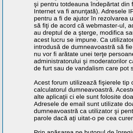
şi pentru totdeauna îndepărtat din 
Internet va fi anunţată). Adresele I
pentru a fi de ajutor în rezolvarea u
să fiţi de acord că webmaster-ul, a
au dreptul de a şterge, modifica sa
acest lucru se impune. Ca utilizator
introdusă de dumneavoastră să fie 
nu vor fi arătate unei terţe perso
administratorului şi moderatorilor c
de furt sau de vandalism care pot 
Acest forum utilizează fişierele tip
calculatorul dumneavoastră. Aceste 
alte aplicaţii ci ele sunt folosite d
Adresele de email sunt utilizate doa
dumneavoastră ca utilizator şi pentr
parole dacă aţi uitat-o pe cea curen
Prin apăsarea pe butonul de înregi