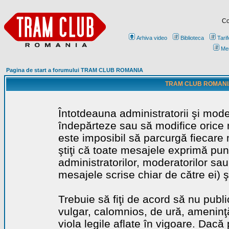
Co
Arhiva video
Biblioteca
Tarif
Me
Pagina de start a forumului TRAM CLUB ROMANIA
TRAM CLUB ROMANIA - 
Întotdeauna administratorii şi mode
îndepărteze sau să modifice orice m
este imposibil să parcurgă fiecare 
ştiţi că toate mesajele exprimă punc
administratorilor, moderatorilor sa
mesajele scrise chiar de către ei) ş
Trebuie să fiţi de acord să nu publ
vulgar, calomnios, de ură, ameninţă
viola legile aflate în vigoare. Dacă 