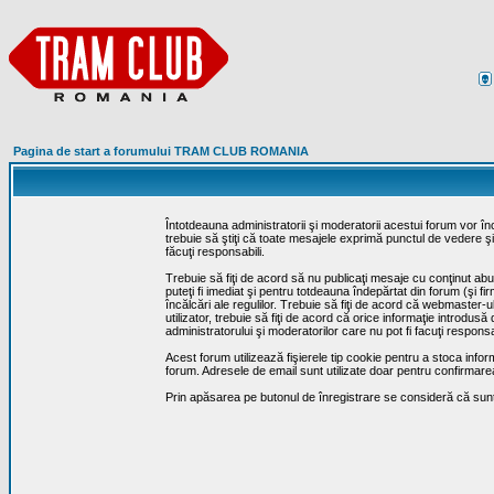
Pagina de start a forumului TRAM CLUB ROMANIA
Întotdeauna administratorii şi moderatorii acestui forum vor î
trebuie să ştiţi că toate mesajele exprimă punctul de vedere şi 
făcuţi responsabili.
Trebuie să fiţi de acord să nu publicaţi mesaje cu conţinut abuz
puteţi fi imediat şi pentru totdeauna îndepărtat din forum (şi f
încălcări ale regulilor. Trebuie să fiţi de acord că webmaster-
utilizator, trebuie să fiţi de acord că orice informaţie introd
administratorului şi moderatorilor care nu pot fi facuţi respon
Acest forum utilizează fişierele tip cookie pentru a stoca infor
forum. Adresele de email sunt utilizate doar pentru confirmarea 
Prin apăsarea pe butonul de înregistrare se consideră că sunte