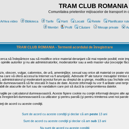
TRAM CLUB ROMANIA
Comunitatea prietenilor mijloacelor de transport in
Arhiva video
Biblioteca
Tarife
Harti
Locatii
Retele
Planificator rut
Membri
Profil
Căutare
Mesaje private
Au
TRAM CLUB ROMANIA - Termenii acordului de înregistrare
ncerca să îndepărteze sau să modifice orice material deranjant cât mai repede posibil; este im
opiniile autorilor şi nu ale administratorilor, moderatorilor sau a web master-ului (excepţie făc
iv, obscen, vulgar, calomnios, de ură, ameninţător, sexual sau orice alt material ce poate viola
irma care vă oferă accesul la Internet va fi anunţată). Adresele IP ale tuturor mesajelor trimise 
ul, administratorul şi moderatorii acestui forum au dreptul de a şterge, modifica sau închide o
usă de dumneavoastră să fie stocată în baza de date. Aceste informaţii nu vor fi arătate unei t
sabili de atacurile de furt sau de vandalism care pot să ducă la compromiterea datelor.
maţiile pe calculatorul dumneavoastră. Aceste fişiere cookie nu conţin informaţii despre alte apli
înregistrării dumneavoastră ca utilizator şi pentru parolă (şi pentru trimiterea unei noi parole
ţi de acord cu aceste condiţii.
Sunt de acord cu aceste condiţii şi declar că am
peste
13 ani
Sunt de acord cu aceste condiţii şi declar că am
sub
13 ani
Nu sunt de acord cu aceste condiţii