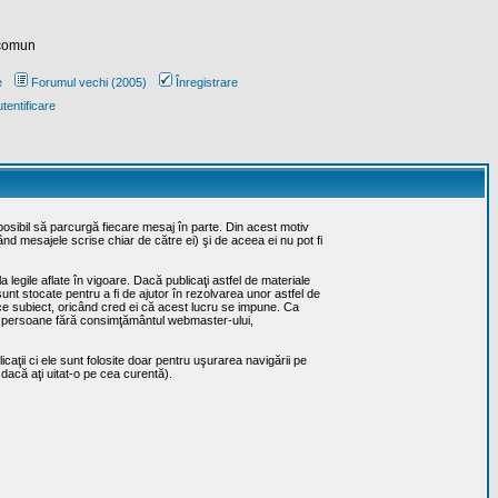
 comun
e
Forumul vechi (2005)
Înregistrare
tentificare
posibil să parcurgă fiecare mesaj în parte. Din acest motiv
ând mesajele scrise chiar de către ei) şi de aceea ei nu pot fi
 legile aflate în vigoare. Dacă publicaţi astfel de materiale
sunt stocate pentru a fi de ajutor în rezolvarea unor astfel de
rice subiect, oricând cred ei că acest lucru se impune. Ca
erţe persoane fără consimţământul webmaster-ului,
caţii ci ele sunt folosite doar pentru uşurarea navigării pe
 dacă aţi uitat-o pe cea curentă).