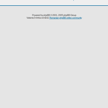
Powered by
phpBB
© 2001, 2005 phpBB Group
Varianta în limba română:
Romanian phpBB online community