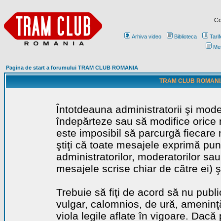
Co
Arhiva video
Biblioteca
Tarif
Me
Pagina de start a forumului TRAM CLUB ROMANIA
TRAM CLUB ROMANIA - 
Întotdeauna administratorii şi mode
îndepărteze sau să modifice orice m
este imposibil să parcurgă fiecare 
ştiţi că toate mesajele exprimă punc
administratorilor, moderatorilor sa
mesajele scrise chiar de către ei) ş
Trebuie să fiţi de acord să nu publ
vulgar, calomnios, de ură, ameninţă
viola legile aflate în vigoare. Dacă 