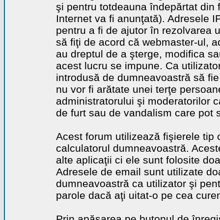
şi pentru totdeauna îndepărtat din 
Internet va fi anunţată). Adresele I
pentru a fi de ajutor în rezolvarea u
să fiţi de acord că webmaster-ul, a
au dreptul de a şterge, modifica sa
acest lucru se impune. Ca utilizator
introdusă de dumneavoastră să fie 
nu vor fi arătate unei terţe perso
administratorului şi moderatorilor c
de furt sau de vandalism care pot 
Acest forum utilizează fişierele tip
calculatorul dumneavoastră. Aceste 
alte aplicaţii ci ele sunt folosite d
Adresele de email sunt utilizate doa
dumneavoastră ca utilizator şi pentr
parole dacă aţi uitat-o pe cea curen
Prin apăsarea pe butonul de înregi