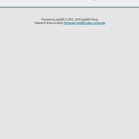
Powered by
phpBB
© 2001, 2005 phpBB Group
Varianta în limba română:
Romanian phpBB online community