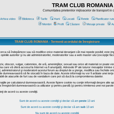
TRAM CLUB ROMANIA
Comunitatea prietenilor mijloacelor de transport in
Arhiva video
Biblioteca
Tarife
Harti
Locatii
Retele
Planificator rut
Membri
Profil
Căutare
Mesaje private
Au
TRAM CLUB ROMANIA - Termenii acordului de înregistrare
ncerca să îndepărteze sau să modifice orice material deranjant cât mai repede posibil; este im
opiniile autorilor şi nu ale administratorilor, moderatorilor sau a web master-ului (excepţie făc
iv, obscen, vulgar, calomnios, de ură, ameninţător, sexual sau orice alt material ce poate viola
irma care vă oferă accesul la Internet va fi anunţată). Adresele IP ale tuturor mesajelor trimise 
ul, administratorul şi moderatorii acestui forum au dreptul de a şterge, modifica sau închide o
usă de dumneavoastră să fie stocată în baza de date. Aceste informaţii nu vor fi arătate unei t
sabili de atacurile de furt sau de vandalism care pot să ducă la compromiterea datelor.
maţiile pe calculatorul dumneavoastră. Aceste fişiere cookie nu conţin informaţii despre alte apli
înregistrării dumneavoastră ca utilizator şi pentru parolă (şi pentru trimiterea unei noi parole
ţi de acord cu aceste condiţii.
Sunt de acord cu aceste condiţii şi declar că am
peste
13 ani
Sunt de acord cu aceste condiţii şi declar că am
sub
13 ani
Nu sunt de acord cu aceste condiţii