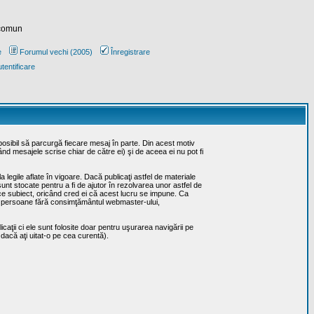
 comun
e
Forumul vechi (2005)
Înregistrare
tentificare
posibil să parcurgă fiecare mesaj în parte. Din acest motiv
ând mesajele scrise chiar de către ei) şi de aceea ei nu pot fi
 legile aflate în vigoare. Dacă publicaţi astfel de materiale
sunt stocate pentru a fi de ajutor în rezolvarea unor astfel de
rice subiect, oricând cred ei că acest lucru se impune. Ca
erţe persoane fără consimţământul webmaster-ului,
caţii ci ele sunt folosite doar pentru uşurarea navigării pe
 dacă aţi uitat-o pe cea curentă).