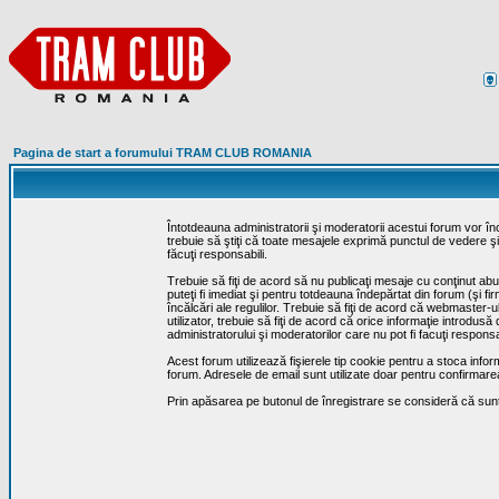
Pagina de start a forumului TRAM CLUB ROMANIA
Întotdeauna administratorii şi moderatorii acestui forum vor î
trebuie să ştiţi că toate mesajele exprimă punctul de vedere şi 
făcuţi responsabili.
Trebuie să fiţi de acord să nu publicaţi mesaje cu conţinut abuz
puteţi fi imediat şi pentru totdeauna îndepărtat din forum (şi f
încălcări ale regulilor. Trebuie să fiţi de acord că webmaster-
utilizator, trebuie să fiţi de acord că orice informaţie introd
administratorului şi moderatorilor care nu pot fi facuţi respon
Acest forum utilizează fişierele tip cookie pentru a stoca infor
forum. Adresele de email sunt utilizate doar pentru confirmarea 
Prin apăsarea pe butonul de înregistrare se consideră că sunte