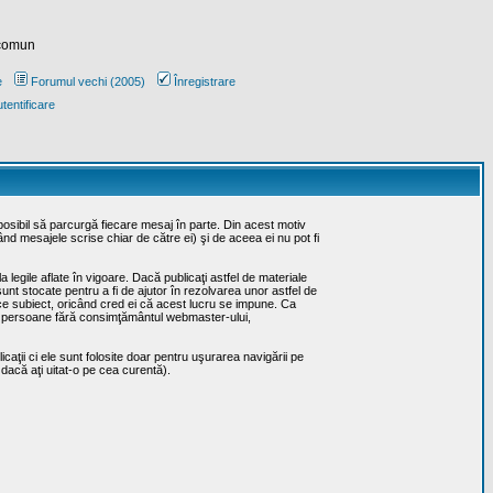
 comun
e
Forumul vechi (2005)
Înregistrare
tentificare
posibil să parcurgă fiecare mesaj în parte. Din acest motiv
ând mesajele scrise chiar de către ei) şi de aceea ei nu pot fi
 legile aflate în vigoare. Dacă publicaţi astfel de materiale
sunt stocate pentru a fi de ajutor în rezolvarea unor astfel de
rice subiect, oricând cred ei că acest lucru se impune. Ca
erţe persoane fără consimţământul webmaster-ului,
caţii ci ele sunt folosite doar pentru uşurarea navigării pe
 dacă aţi uitat-o pe cea curentă).