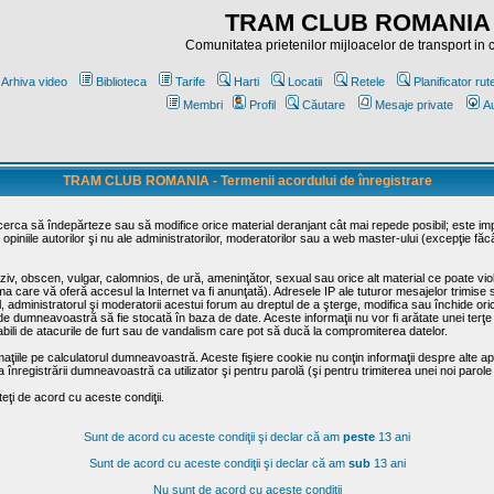
TRAM CLUB ROMANIA
Comunitatea prietenilor mijloacelor de transport in
Arhiva video
Biblioteca
Tarife
Harti
Locatii
Retele
Planificator rut
Membri
Profil
Căutare
Mesaje private
Au
TRAM CLUB ROMANIA - Termenii acordului de înregistrare
ncerca să îndepărteze sau să modifice orice material deranjant cât mai repede posibil; este im
opiniile autorilor şi nu ale administratorilor, moderatorilor sau a web master-ului (excepţie făc
iv, obscen, vulgar, calomnios, de ură, ameninţător, sexual sau orice alt material ce poate viola
irma care vă oferă accesul la Internet va fi anunţată). Adresele IP ale tuturor mesajelor trimise 
ul, administratorul şi moderatorii acestui forum au dreptul de a şterge, modifica sau închide o
usă de dumneavoastră să fie stocată în baza de date. Aceste informaţii nu vor fi arătate unei t
sabili de atacurile de furt sau de vandalism care pot să ducă la compromiterea datelor.
maţiile pe calculatorul dumneavoastră. Aceste fişiere cookie nu conţin informaţii despre alte apli
înregistrării dumneavoastră ca utilizator şi pentru parolă (şi pentru trimiterea unei noi parole
ţi de acord cu aceste condiţii.
Sunt de acord cu aceste condiţii şi declar că am
peste
13 ani
Sunt de acord cu aceste condiţii şi declar că am
sub
13 ani
Nu sunt de acord cu aceste condiţii