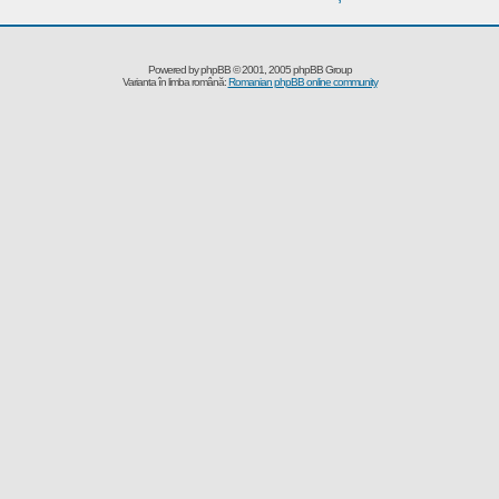
Powered by
phpBB
© 2001, 2005 phpBB Group
Varianta în limba română:
Romanian phpBB online community