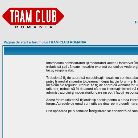
Pagina de start a forumului TRAM CLUB ROMANIA
Întotdeauna administratorii şi moderatorii acestui forum vor î
trebuie să ştiţi că toate mesajele exprimă punctul de vedere şi 
făcuţi responsabili.
Trebuie să fiţi de acord să nu publicaţi mesaje cu conţinut abuz
puteţi fi imediat şi pentru totdeauna îndepărtat din forum (şi f
încălcări ale regulilor. Trebuie să fiţi de acord că webmaster-
utilizator, trebuie să fiţi de acord că orice informaţie introd
administratorului şi moderatorilor care nu pot fi facuţi respon
Acest forum utilizează fişierele tip cookie pentru a stoca infor
forum. Adresele de email sunt utilizate doar pentru confirmarea 
Prin apăsarea pe butonul de înregistrare se consideră că sunte