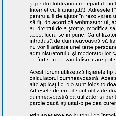
şi pentru totdeauna îndepărtat din 
Internet va fi anunţată). Adresele I
pentru a fi de ajutor în rezolvarea u
să fiţi de acord că webmaster-ul, a
au dreptul de a şterge, modifica sa
acest lucru se impune. Ca utilizator
introdusă de dumneavoastră să fie 
nu vor fi arătate unei terţe perso
administratorului şi moderatorilor c
de furt sau de vandalism care pot 
Acest forum utilizează fişierele tip
calculatorul dumneavoastră. Aceste 
alte aplicaţii ci ele sunt folosite d
Adresele de email sunt utilizate doa
dumneavoastră ca utilizator şi pentr
parole dacă aţi uitat-o pe cea curen
Prin apăsarea pe butonul de înregi