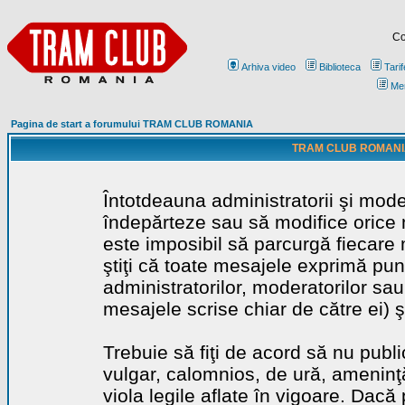
Co
Arhiva video
Biblioteca
Tarif
Me
Pagina de start a forumului TRAM CLUB ROMANIA
TRAM CLUB ROMANIA - 
Întotdeauna administratorii şi mode
îndepărteze sau să modifice orice m
este imposibil să parcurgă fiecare 
ştiţi că toate mesajele exprimă punc
administratorilor, moderatorilor sa
mesajele scrise chiar de către ei) ş
Trebuie să fiţi de acord să nu publ
vulgar, calomnios, de ură, ameninţă
viola legile aflate în vigoare. Dacă 