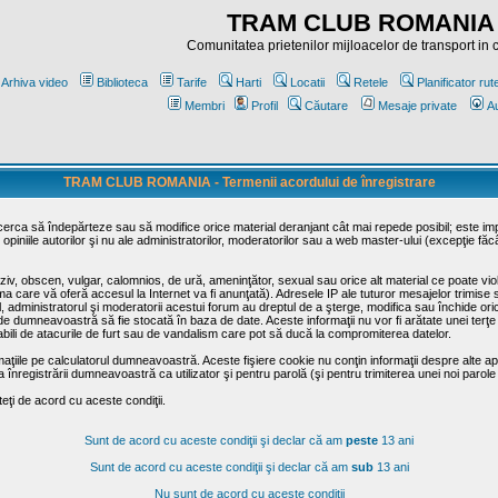
TRAM CLUB ROMANIA
Comunitatea prietenilor mijloacelor de transport in
Arhiva video
Biblioteca
Tarife
Harti
Locatii
Retele
Planificator rut
Membri
Profil
Căutare
Mesaje private
Au
TRAM CLUB ROMANIA - Termenii acordului de înregistrare
ncerca să îndepărteze sau să modifice orice material deranjant cât mai repede posibil; este im
opiniile autorilor şi nu ale administratorilor, moderatorilor sau a web master-ului (excepţie făc
iv, obscen, vulgar, calomnios, de ură, ameninţător, sexual sau orice alt material ce poate viola
irma care vă oferă accesul la Internet va fi anunţată). Adresele IP ale tuturor mesajelor trimise 
ul, administratorul şi moderatorii acestui forum au dreptul de a şterge, modifica sau închide o
usă de dumneavoastră să fie stocată în baza de date. Aceste informaţii nu vor fi arătate unei t
sabili de atacurile de furt sau de vandalism care pot să ducă la compromiterea datelor.
maţiile pe calculatorul dumneavoastră. Aceste fişiere cookie nu conţin informaţii despre alte apli
înregistrării dumneavoastră ca utilizator şi pentru parolă (şi pentru trimiterea unei noi parole
ţi de acord cu aceste condiţii.
Sunt de acord cu aceste condiţii şi declar că am
peste
13 ani
Sunt de acord cu aceste condiţii şi declar că am
sub
13 ani
Nu sunt de acord cu aceste condiţii