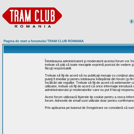
Pagina de start a forumului TRAM CLUB ROMANIA
Întotdeauna administratorii şi moderatorii acestui forum vor î
trebuie să ştiţi că toate mesajele exprimă punctul de vedere şi 
făcuţi responsabili.
Trebuie să fiţi de acord să nu publicaţi mesaje cu conţinut abuz
puteţi fi imediat şi pentru totdeauna îndepărtat din forum (şi f
încălcări ale regulilor. Trebuie să fiţi de acord că webmaster-
utilizator, trebuie să fiţi de acord că orice informaţie introd
administratorului şi moderatorilor care nu pot fi facuţi respon
Acest forum utilizează fişierele tip cookie pentru a stoca infor
forum. Adresele de email sunt utilizate doar pentru confirmarea 
Prin apăsarea pe butonul de înregistrare se consideră că sunte