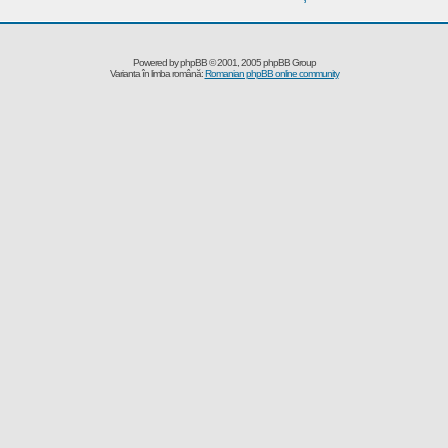
Powered by
phpBB
© 2001, 2005 phpBB Group
Varianta în limba română:
Romanian phpBB online community