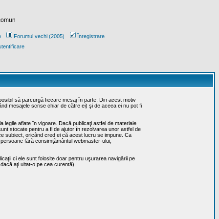
 comun
e
Forumul vechi (2005)
Înregistrare
tentificare
posibil să parcurgă fiecare mesaj în parte. Din acest motiv
ând mesajele scrise chiar de către ei) şi de aceea ei nu pot fi
 legile aflate în vigoare. Dacă publicaţi astfel de materiale
sunt stocate pentru a fi de ajutor în rezolvarea unor astfel de
rice subiect, oricând cred ei că acest lucru se impune. Ca
erţe persoane fără consimţământul webmaster-ului,
caţii ci ele sunt folosite doar pentru uşurarea navigării pe
 dacă aţi uitat-o pe cea curentă).