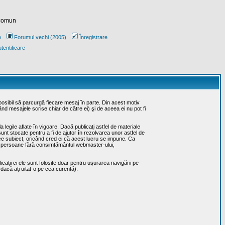
 comun
e
Forumul vechi (2005)
Înregistrare
tentificare
posibil să parcurgă fiecare mesaj în parte. Din acest motiv
ând mesajele scrise chiar de către ei) şi de aceea ei nu pot fi
 legile aflate în vigoare. Dacă publicaţi astfel de materiale
sunt stocate pentru a fi de ajutor în rezolvarea unor astfel de
rice subiect, oricând cred ei că acest lucru se impune. Ca
erţe persoane fără consimţământul webmaster-ului,
caţii ci ele sunt folosite doar pentru uşurarea navigării pe
 dacă aţi uitat-o pe cea curentă).