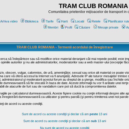
TRAM CLUB ROMANIA
Comunitatea prietenilor mijloacelor de transport in
Arhiva video
Biblioteca
Tarife
Harti
Locatii
Retele
Planificator rut
Membri
Profil
Căutare
Mesaje private
Au
TRAM CLUB ROMANIA - Termenii acordului de înregistrare
ncerca să îndepărteze sau să modifice orice material deranjant cât mai repede posibil; este im
opiniile autorilor şi nu ale administratorilor, moderatorilor sau a web master-ului (excepţie făc
iv, obscen, vulgar, calomnios, de ură, ameninţător, sexual sau orice alt material ce poate viola
irma care vă oferă accesul la Internet va fi anunţată). Adresele IP ale tuturor mesajelor trimise 
ul, administratorul şi moderatorii acestui forum au dreptul de a şterge, modifica sau închide o
usă de dumneavoastră să fie stocată în baza de date. Aceste informaţii nu vor fi arătate unei t
sabili de atacurile de furt sau de vandalism care pot să ducă la compromiterea datelor.
maţiile pe calculatorul dumneavoastră. Aceste fişiere cookie nu conţin informaţii despre alte apli
înregistrării dumneavoastră ca utilizator şi pentru parolă (şi pentru trimiterea unei noi parole
ţi de acord cu aceste condiţii.
Sunt de acord cu aceste condiţii şi declar că am
peste
13 ani
Sunt de acord cu aceste condiţii şi declar că am
sub
13 ani
Nu sunt de acord cu aceste condiţii