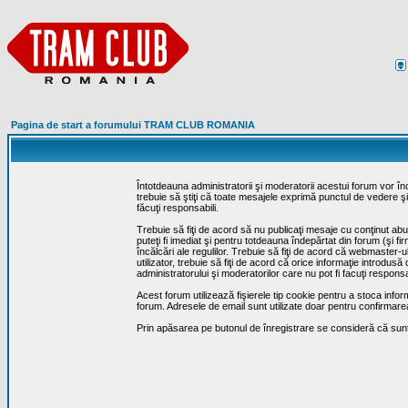
Pagina de start a forumului TRAM CLUB ROMANIA
Întotdeauna administratorii şi moderatorii acestui forum vor î
trebuie să ştiţi că toate mesajele exprimă punctul de vedere şi 
făcuţi responsabili.
Trebuie să fiţi de acord să nu publicaţi mesaje cu conţinut abuz
puteţi fi imediat şi pentru totdeauna îndepărtat din forum (şi f
încălcări ale regulilor. Trebuie să fiţi de acord că webmaster-
utilizator, trebuie să fiţi de acord că orice informaţie introd
administratorului şi moderatorilor care nu pot fi facuţi respon
Acest forum utilizează fişierele tip cookie pentru a stoca infor
forum. Adresele de email sunt utilizate doar pentru confirmarea 
Prin apăsarea pe butonul de înregistrare se consideră că sunte