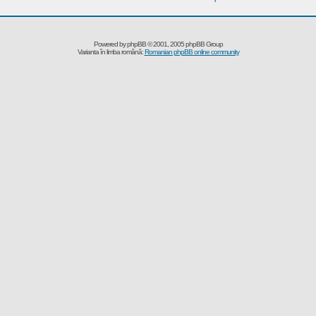
Powered by
phpBB
© 2001, 2005 phpBB Group
Varianta în limba română:
Romanian phpBB online community