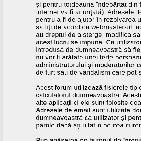
şi pentru totdeauna îndepărtat din 
Internet va fi anunţată). Adresele I
pentru a fi de ajutor în rezolvarea u
să fiţi de acord că webmaster-ul, a
au dreptul de a şterge, modifica sa
acest lucru se impune. Ca utilizator
introdusă de dumneavoastră să fie 
nu vor fi arătate unei terţe perso
administratorului şi moderatorilor c
de furt sau de vandalism care pot 
Acest forum utilizează fişierele tip
calculatorul dumneavoastră. Aceste 
alte aplicaţii ci ele sunt folosite d
Adresele de email sunt utilizate doa
dumneavoastră ca utilizator şi pentr
parole dacă aţi uitat-o pe cea curen
Prin apăsarea pe butonul de înregi