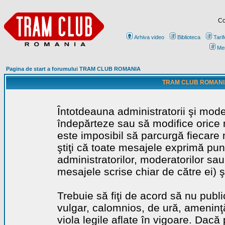
Co
Arhiva video
Biblioteca
Tarif
Me
Pagina de start a forumului TRAM CLUB ROMANIA
TRAM CLUB ROMANIA - 
Întotdeauna administratorii şi mode
îndepărteze sau să modifice orice m
este imposibil să parcurgă fiecare 
ştiţi că toate mesajele exprimă punc
administratorilor, moderatorilor sa
mesajele scrise chiar de către ei) ş
Trebuie să fiţi de acord să nu publ
vulgar, calomnios, de ură, ameninţă
viola legile aflate în vigoare. Dacă 