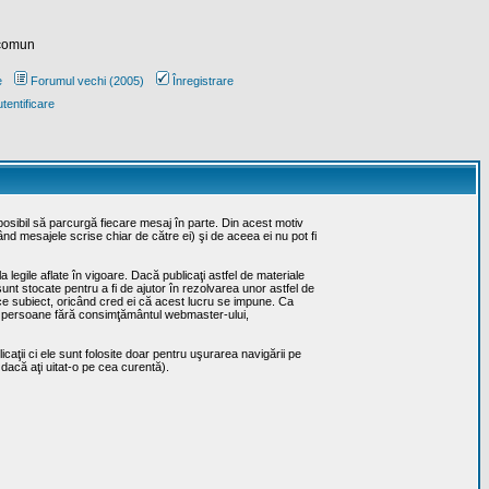
 comun
e
Forumul vechi (2005)
Înregistrare
tentificare
posibil să parcurgă fiecare mesaj în parte. Din acest motiv
ând mesajele scrise chiar de către ei) şi de aceea ei nu pot fi
 legile aflate în vigoare. Dacă publicaţi astfel de materiale
sunt stocate pentru a fi de ajutor în rezolvarea unor astfel de
rice subiect, oricând cred ei că acest lucru se impune. Ca
erţe persoane fără consimţământul webmaster-ului,
caţii ci ele sunt folosite doar pentru uşurarea navigării pe
 dacă aţi uitat-o pe cea curentă).