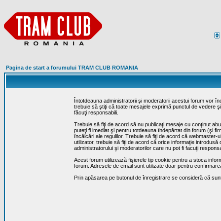
Pagina de start a forumului TRAM CLUB ROMANIA
Întotdeauna administratorii şi moderatorii acestui forum vor î
trebuie să ştiţi că toate mesajele exprimă punctul de vedere şi 
făcuţi responsabili.
Trebuie să fiţi de acord să nu publicaţi mesaje cu conţinut abuz
puteţi fi imediat şi pentru totdeauna îndepărtat din forum (şi f
încălcări ale regulilor. Trebuie să fiţi de acord că webmaster-
utilizator, trebuie să fiţi de acord că orice informaţie introd
administratorului şi moderatorilor care nu pot fi facuţi respon
Acest forum utilizează fişierele tip cookie pentru a stoca infor
forum. Adresele de email sunt utilizate doar pentru confirmarea 
Prin apăsarea pe butonul de înregistrare se consideră că sunte