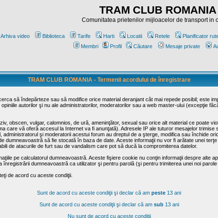
TRAM CLUB ROMANIA
Comunitatea prietenilor mijloacelor de transport in
Arhiva video
Biblioteca
Tarife
Harti
Locatii
Retele
Planificator rut
Membri
Profil
Căutare
Mesaje private
Au
TRAM CLUB ROMANIA - Termenii acordului de înregistrare
ncerca să îndepărteze sau să modifice orice material deranjant cât mai repede posibil; este im
opiniile autorilor şi nu ale administratorilor, moderatorilor sau a web master-ului (excepţie făc
iv, obscen, vulgar, calomnios, de ură, ameninţător, sexual sau orice alt material ce poate viola
irma care vă oferă accesul la Internet va fi anunţată). Adresele IP ale tuturor mesajelor trimise 
ul, administratorul şi moderatorii acestui forum au dreptul de a şterge, modifica sau închide o
usă de dumneavoastră să fie stocată în baza de date. Aceste informaţii nu vor fi arătate unei t
sabili de atacurile de furt sau de vandalism care pot să ducă la compromiterea datelor.
maţiile pe calculatorul dumneavoastră. Aceste fişiere cookie nu conţin informaţii despre alte apli
înregistrării dumneavoastră ca utilizator şi pentru parolă (şi pentru trimiterea unei noi parole
ţi de acord cu aceste condiţii.
Sunt de acord cu aceste condiţii şi declar că am
peste
13 ani
Sunt de acord cu aceste condiţii şi declar că am
sub
13 ani
Nu sunt de acord cu aceste condiţii