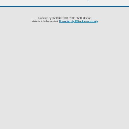
Powered by
phpBB
© 2001, 2005 phpBB Group
Varianta în limba română:
Romanian phpBB online community