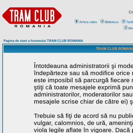
Co
Arhiva video
Biblioteca
Tarif
Me
Pagina de start a forumului TRAM CLUB ROMANIA
TRAM CLUB ROMANIA - 
Întotdeauna administratorii şi mode
îndepărteze sau să modifice orice m
este imposibil să parcurgă fiecare 
ştiţi că toate mesajele exprimă punc
administratorilor, moderatorilor sa
mesajele scrise chiar de către ei) ş
Trebuie să fiţi de acord să nu publ
vulgar, calomnios, de ură, ameninţă
viola legile aflate în vigoare. Dacă 