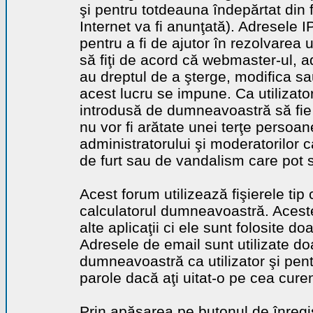
şi pentru totdeauna îndepărtat din 
Internet va fi anunţată). Adresele I
pentru a fi de ajutor în rezolvarea u
să fiţi de acord că webmaster-ul, a
au dreptul de a şterge, modifica sa
acest lucru se impune. Ca utilizator
introdusă de dumneavoastră să fie 
nu vor fi arătate unei terţe perso
administratorului şi moderatorilor c
de furt sau de vandalism care pot 
Acest forum utilizează fişierele tip
calculatorul dumneavoastră. Aceste 
alte aplicaţii ci ele sunt folosite d
Adresele de email sunt utilizate doa
dumneavoastră ca utilizator şi pentr
parole dacă aţi uitat-o pe cea curen
Prin apăsarea pe butonul de înregi