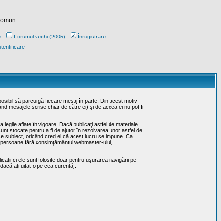
 comun
e
Forumul vechi (2005)
Înregistrare
tentificare
posibil să parcurgă fiecare mesaj în parte. Din acest motiv
ând mesajele scrise chiar de către ei) şi de aceea ei nu pot fi
 legile aflate în vigoare. Dacă publicaţi astfel de materiale
sunt stocate pentru a fi de ajutor în rezolvarea unor astfel de
rice subiect, oricând cred ei că acest lucru se impune. Ca
erţe persoane fără consimţământul webmaster-ului,
caţii ci ele sunt folosite doar pentru uşurarea navigării pe
 dacă aţi uitat-o pe cea curentă).