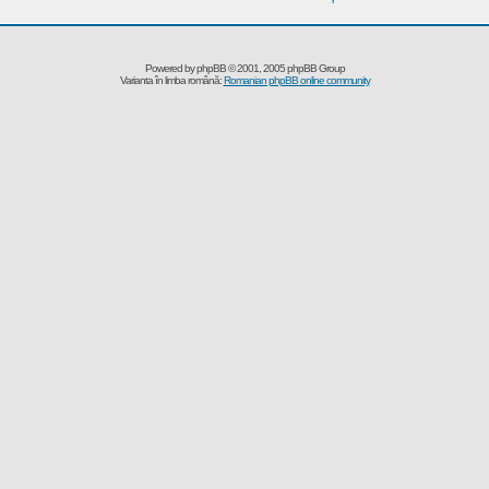
Powered by
phpBB
© 2001, 2005 phpBB Group
Varianta în limba română:
Romanian phpBB online community