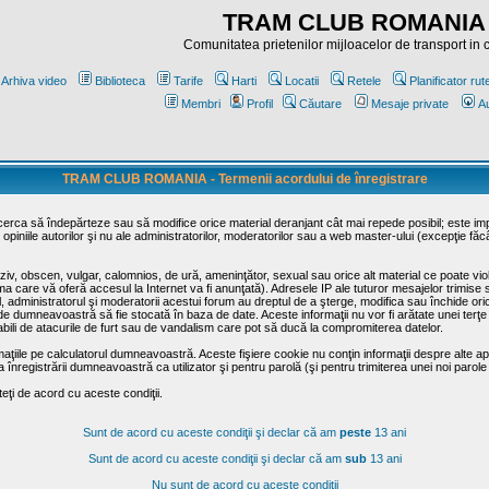
TRAM CLUB ROMANIA
Comunitatea prietenilor mijloacelor de transport in
Arhiva video
Biblioteca
Tarife
Harti
Locatii
Retele
Planificator rut
Membri
Profil
Căutare
Mesaje private
Au
TRAM CLUB ROMANIA - Termenii acordului de înregistrare
ncerca să îndepărteze sau să modifice orice material deranjant cât mai repede posibil; este im
opiniile autorilor şi nu ale administratorilor, moderatorilor sau a web master-ului (excepţie făc
iv, obscen, vulgar, calomnios, de ură, ameninţător, sexual sau orice alt material ce poate viola
irma care vă oferă accesul la Internet va fi anunţată). Adresele IP ale tuturor mesajelor trimise 
ul, administratorul şi moderatorii acestui forum au dreptul de a şterge, modifica sau închide o
usă de dumneavoastră să fie stocată în baza de date. Aceste informaţii nu vor fi arătate unei t
sabili de atacurile de furt sau de vandalism care pot să ducă la compromiterea datelor.
maţiile pe calculatorul dumneavoastră. Aceste fişiere cookie nu conţin informaţii despre alte apli
înregistrării dumneavoastră ca utilizator şi pentru parolă (şi pentru trimiterea unei noi parole
ţi de acord cu aceste condiţii.
Sunt de acord cu aceste condiţii şi declar că am
peste
13 ani
Sunt de acord cu aceste condiţii şi declar că am
sub
13 ani
Nu sunt de acord cu aceste condiţii