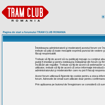
Pagina de start a forumului TRAM CLUB ROMANIA
Întotdeauna administratorii şi moderatorii acestui forum vor î
trebuie să ştiţi că toate mesajele exprimă punctul de vedere şi 
făcuţi responsabili.
Trebuie să fiţi de acord să nu publicaţi mesaje cu conţinut abuz
puteţi fi imediat şi pentru totdeauna îndepărtat din forum (şi f
încălcări ale regulilor. Trebuie să fiţi de acord că webmaster-
utilizator, trebuie să fiţi de acord că orice informaţie introd
administratorului şi moderatorilor care nu pot fi facuţi respon
Acest forum utilizează fişierele tip cookie pentru a stoca infor
forum. Adresele de email sunt utilizate doar pentru confirmarea 
Prin apăsarea pe butonul de înregistrare se consideră că sunte