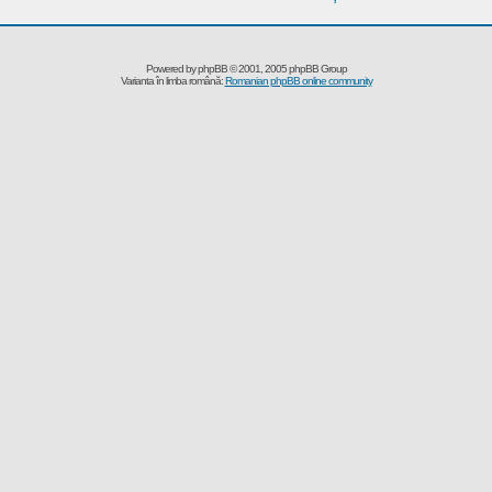
Powered by
phpBB
© 2001, 2005 phpBB Group
Varianta în limba română:
Romanian phpBB online community