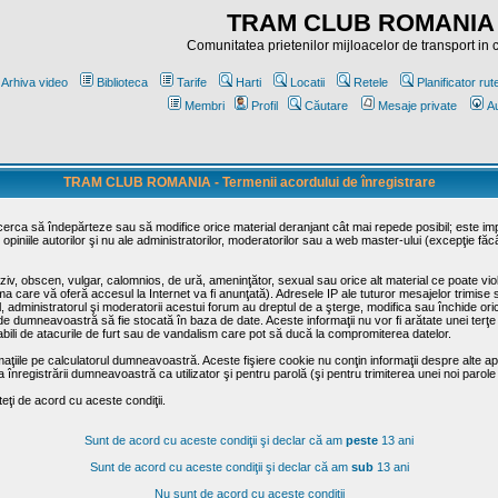
TRAM CLUB ROMANIA
Comunitatea prietenilor mijloacelor de transport in
Arhiva video
Biblioteca
Tarife
Harti
Locatii
Retele
Planificator rut
Membri
Profil
Căutare
Mesaje private
Au
TRAM CLUB ROMANIA - Termenii acordului de înregistrare
ncerca să îndepărteze sau să modifice orice material deranjant cât mai repede posibil; este im
opiniile autorilor şi nu ale administratorilor, moderatorilor sau a web master-ului (excepţie făc
iv, obscen, vulgar, calomnios, de ură, ameninţător, sexual sau orice alt material ce poate viola
irma care vă oferă accesul la Internet va fi anunţată). Adresele IP ale tuturor mesajelor trimise 
ul, administratorul şi moderatorii acestui forum au dreptul de a şterge, modifica sau închide o
usă de dumneavoastră să fie stocată în baza de date. Aceste informaţii nu vor fi arătate unei t
sabili de atacurile de furt sau de vandalism care pot să ducă la compromiterea datelor.
maţiile pe calculatorul dumneavoastră. Aceste fişiere cookie nu conţin informaţii despre alte apli
înregistrării dumneavoastră ca utilizator şi pentru parolă (şi pentru trimiterea unei noi parole
ţi de acord cu aceste condiţii.
Sunt de acord cu aceste condiţii şi declar că am
peste
13 ani
Sunt de acord cu aceste condiţii şi declar că am
sub
13 ani
Nu sunt de acord cu aceste condiţii