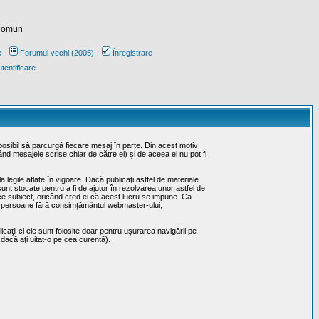
 comun
e
Forumul vechi (2005)
Înregistrare
tentificare
posibil să parcurgă fiecare mesaj în parte. Din acest motiv
ând mesajele scrise chiar de către ei) şi de aceea ei nu pot fi
 legile aflate în vigoare. Dacă publicaţi astfel de materiale
sunt stocate pentru a fi de ajutor în rezolvarea unor astfel de
rice subiect, oricând cred ei că acest lucru se impune. Ca
erţe persoane fără consimţământul webmaster-ului,
caţii ci ele sunt folosite doar pentru uşurarea navigării pe
 dacă aţi uitat-o pe cea curentă).