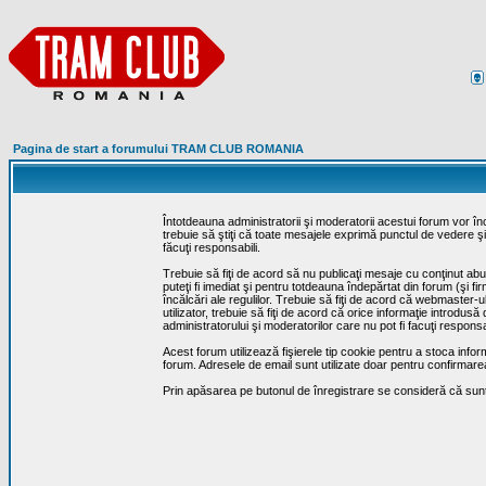
Pagina de start a forumului TRAM CLUB ROMANIA
Întotdeauna administratorii şi moderatorii acestui forum vor î
trebuie să ştiţi că toate mesajele exprimă punctul de vedere şi 
făcuţi responsabili.
Trebuie să fiţi de acord să nu publicaţi mesaje cu conţinut abuz
puteţi fi imediat şi pentru totdeauna îndepărtat din forum (şi f
încălcări ale regulilor. Trebuie să fiţi de acord că webmaster-
utilizator, trebuie să fiţi de acord că orice informaţie introd
administratorului şi moderatorilor care nu pot fi facuţi respon
Acest forum utilizează fişierele tip cookie pentru a stoca infor
forum. Adresele de email sunt utilizate doar pentru confirmarea 
Prin apăsarea pe butonul de înregistrare se consideră că sunte