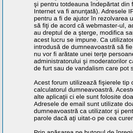
şi pentru totdeauna îndepărtat din 
Internet va fi anunţată). Adresele I
pentru a fi de ajutor în rezolvarea u
să fiţi de acord că webmaster-ul, a
au dreptul de a şterge, modifica sa
acest lucru se impune. Ca utilizator
introdusă de dumneavoastră să fie 
nu vor fi arătate unei terţe perso
administratorului şi moderatorilor c
de furt sau de vandalism care pot 
Acest forum utilizează fişierele tip
calculatorul dumneavoastră. Aceste 
alte aplicaţii ci ele sunt folosite d
Adresele de email sunt utilizate doa
dumneavoastră ca utilizator şi pentr
parole dacă aţi uitat-o pe cea curen
Prin apăsarea pe butonul de înregi