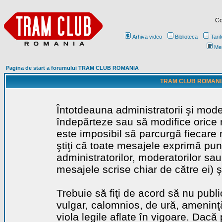
Co
Arhiva video
Biblioteca
Tarif
Me
Pagina de start a forumului TRAM CLUB ROMANIA
TRAM CLUB ROMANIA - 
Întotdeauna administratorii şi mode
îndepărteze sau să modifice orice m
este imposibil să parcurgă fiecare 
ştiţi că toate mesajele exprimă punc
administratorilor, moderatorilor sa
mesajele scrise chiar de către ei) ş
Trebuie să fiţi de acord să nu publ
vulgar, calomnios, de ură, ameninţă
viola legile aflate în vigoare. Dacă 