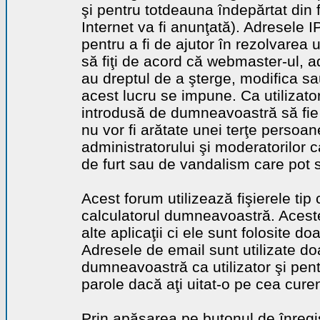
şi pentru totdeauna îndepărtat din 
Internet va fi anunţată). Adresele I
pentru a fi de ajutor în rezolvarea u
să fiţi de acord că webmaster-ul, a
au dreptul de a şterge, modifica sa
acest lucru se impune. Ca utilizator
introdusă de dumneavoastră să fie 
nu vor fi arătate unei terţe perso
administratorului şi moderatorilor c
de furt sau de vandalism care pot 
Acest forum utilizează fişierele tip
calculatorul dumneavoastră. Aceste 
alte aplicaţii ci ele sunt folosite d
Adresele de email sunt utilizate doa
dumneavoastră ca utilizator şi pentr
parole dacă aţi uitat-o pe cea curen
Prin apăsarea pe butonul de înregi