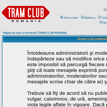
Co
Arhiva video
Biblioteca
Tarif
Me
Pagina de start a forumului TRAM CLUB ROMANIA
TRAM CLUB ROMANIA - 
Întotdeauna administratorii şi mode
îndepărteze sau să modifice orice m
este imposibil să parcurgă fiecare 
ştiţi că toate mesajele exprimă punc
administratorilor, moderatorilor sa
mesajele scrise chiar de către ei) ş
Trebuie să fiţi de acord să nu publ
vulgar, calomnios, de ură, ameninţă
viola legile aflate în vigoare. Dacă 