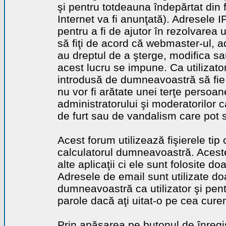
şi pentru totdeauna îndepărtat din 
Internet va fi anunţată). Adresele I
pentru a fi de ajutor în rezolvarea u
să fiţi de acord că webmaster-ul, a
au dreptul de a şterge, modifica sa
acest lucru se impune. Ca utilizator
introdusă de dumneavoastră să fie 
nu vor fi arătate unei terţe perso
administratorului şi moderatorilor c
de furt sau de vandalism care pot 
Acest forum utilizează fişierele tip
calculatorul dumneavoastră. Aceste 
alte aplicaţii ci ele sunt folosite d
Adresele de email sunt utilizate doa
dumneavoastră ca utilizator şi pentr
parole dacă aţi uitat-o pe cea curen
Prin apăsarea pe butonul de înregi