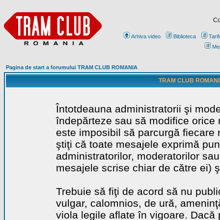
Co
Arhiva video
Biblioteca
Tarif
Me
Pagina de start a forumului TRAM CLUB ROMANIA
TRAM CLUB ROMANIA - 
Întotdeauna administratorii şi mode
îndepărteze sau să modifice orice m
este imposibil să parcurgă fiecare 
ştiţi că toate mesajele exprimă punc
administratorilor, moderatorilor sa
mesajele scrise chiar de către ei) ş
Trebuie să fiţi de acord să nu publ
vulgar, calomnios, de ură, ameninţă
viola legile aflate în vigoare. Dacă 