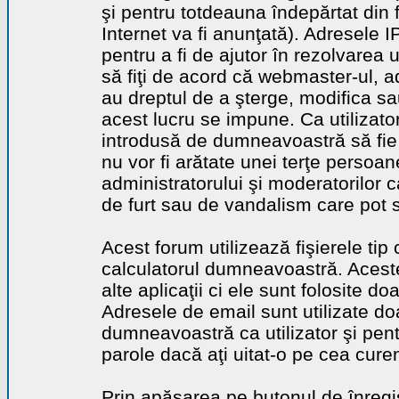
şi pentru totdeauna îndepărtat din 
Internet va fi anunţată). Adresele I
pentru a fi de ajutor în rezolvarea u
să fiţi de acord că webmaster-ul, a
au dreptul de a şterge, modifica sa
acest lucru se impune. Ca utilizator
introdusă de dumneavoastră să fie 
nu vor fi arătate unei terţe perso
administratorului şi moderatorilor c
de furt sau de vandalism care pot 
Acest forum utilizează fişierele tip
calculatorul dumneavoastră. Aceste 
alte aplicaţii ci ele sunt folosite d
Adresele de email sunt utilizate doa
dumneavoastră ca utilizator şi pentr
parole dacă aţi uitat-o pe cea curen
Prin apăsarea pe butonul de înregi