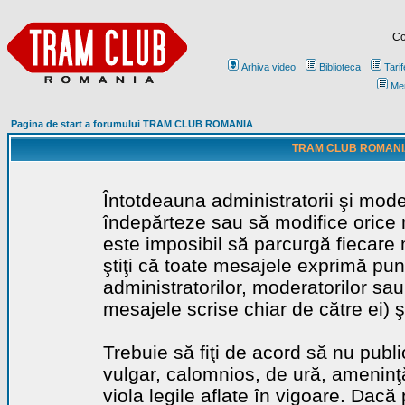
Co
Arhiva video
Biblioteca
Tarif
Me
Pagina de start a forumului TRAM CLUB ROMANIA
TRAM CLUB ROMANIA - 
Întotdeauna administratorii şi mode
îndepărteze sau să modifice orice m
este imposibil să parcurgă fiecare 
ştiţi că toate mesajele exprimă punc
administratorilor, moderatorilor sa
mesajele scrise chiar de către ei) ş
Trebuie să fiţi de acord să nu publ
vulgar, calomnios, de ură, ameninţă
viola legile aflate în vigoare. Dacă 