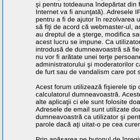
şi pentru totdeauna îndepărtat din 
Internet va fi anunţată). Adresele I
pentru a fi de ajutor în rezolvarea u
să fiţi de acord că webmaster-ul, a
au dreptul de a şterge, modifica sa
acest lucru se impune. Ca utilizator
introdusă de dumneavoastră să fie 
nu vor fi arătate unei terţe perso
administratorului şi moderatorilor c
de furt sau de vandalism care pot 
Acest forum utilizează fişierele tip
calculatorul dumneavoastră. Aceste 
alte aplicaţii ci ele sunt folosite d
Adresele de email sunt utilizate doa
dumneavoastră ca utilizator şi pentr
parole dacă aţi uitat-o pe cea curen
Prin apăsarea pe butonul de înregi