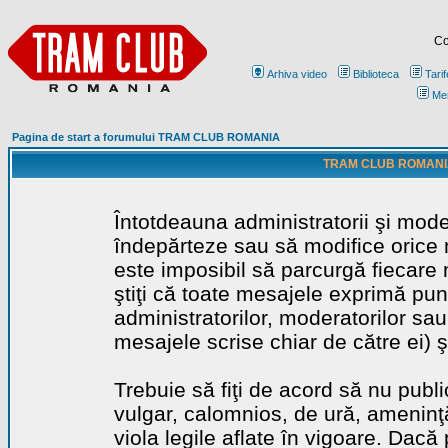
Co
Arhiva video
Biblioteca
Tarif
Me
Pagina de start a forumului TRAM CLUB ROMANIA
TRAM CLUB ROMANIA - 
Întotdeauna administratorii şi mode
îndepărteze sau să modifice orice m
este imposibil să parcurgă fiecare 
ştiţi că toate mesajele exprimă punc
administratorilor, moderatorilor sa
mesajele scrise chiar de către ei) ş
Trebuie să fiţi de acord să nu publ
vulgar, calomnios, de ură, ameninţă
viola legile aflate în vigoare. Dacă 