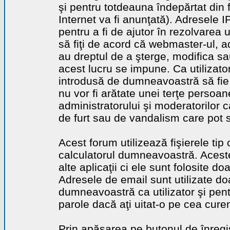
şi pentru totdeauna îndepărtat din 
Internet va fi anunţată). Adresele I
pentru a fi de ajutor în rezolvarea u
să fiţi de acord că webmaster-ul, a
au dreptul de a şterge, modifica sa
acest lucru se impune. Ca utilizator
introdusă de dumneavoastră să fie 
nu vor fi arătate unei terţe perso
administratorului şi moderatorilor c
de furt sau de vandalism care pot 
Acest forum utilizează fişierele tip
calculatorul dumneavoastră. Aceste 
alte aplicaţii ci ele sunt folosite d
Adresele de email sunt utilizate doa
dumneavoastră ca utilizator şi pentr
parole dacă aţi uitat-o pe cea curen
Prin apăsarea pe butonul de înregi