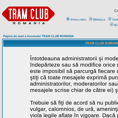
Co
Arhiva video
Biblioteca
Tarif
Me
Pagina de start a forumului TRAM CLUB ROMANIA
TRAM CLUB ROMANIA - 
Întotdeauna administratorii şi mode
îndepărteze sau să modifice orice m
este imposibil să parcurgă fiecare 
ştiţi că toate mesajele exprimă punc
administratorilor, moderatorilor sa
mesajele scrise chiar de către ei) ş
Trebuie să fiţi de acord să nu publ
vulgar, calomnios, de ură, ameninţă
viola legile aflate în vigoare. Dacă 