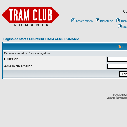
Co
Arhiva video
Biblioteca
Tarif
Me
Pagina de start a forumului TRAM CLUB ROMANIA
Trimi
Ce este marcat cu * este obligatoriu
Utilizator: *
Adresa de email: *
Powered by
Varianta în limba r