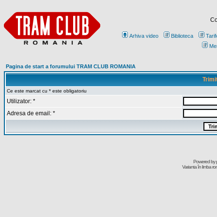
Co
Arhiva video
Biblioteca
Tarif
Me
Pagina de start a forumului TRAM CLUB ROMANIA
Trimi
Ce este marcat cu * este obligatoriu
Utilizator: *
Adresa de email: *
Powered by
Varianta în limba r