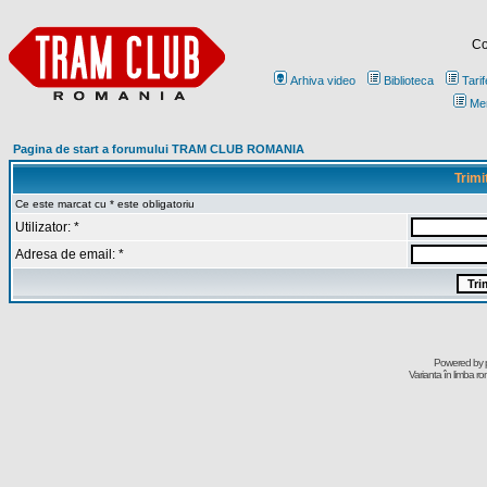
Co
Arhiva video
Biblioteca
Tarif
Me
Pagina de start a forumului TRAM CLUB ROMANIA
Trimi
Ce este marcat cu * este obligatoriu
Utilizator: *
Adresa de email: *
Powered by
Varianta în limba r