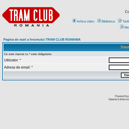
Co
Arhiva video
Biblioteca
Tarif
Me
Pagina de start a forumului TRAM CLUB ROMANIA
Trimi
Ce este marcat cu * este obligatoriu
Utilizator: *
Adresa de email: *
Powered by
Varianta în limba r