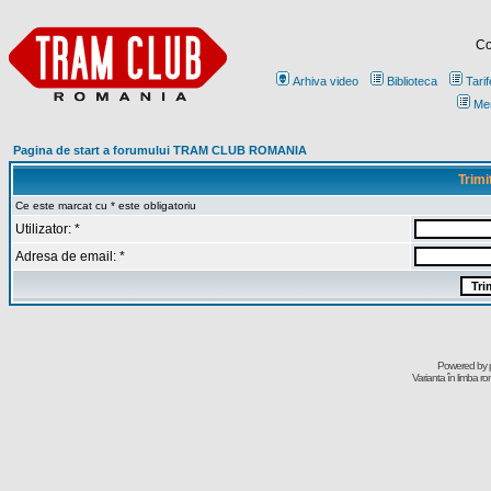
Co
Arhiva video
Biblioteca
Tarif
Me
Pagina de start a forumului TRAM CLUB ROMANIA
Trimi
Ce este marcat cu * este obligatoriu
Utilizator: *
Adresa de email: *
Powered by
Varianta în limba r