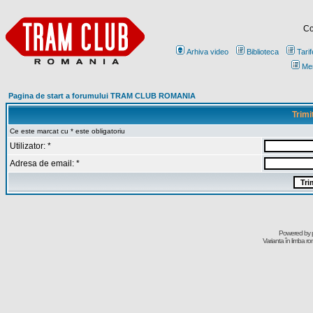
Co
Arhiva video
Biblioteca
Tarif
Me
Pagina de start a forumului TRAM CLUB ROMANIA
Trimi
Ce este marcat cu * este obligatoriu
Utilizator: *
Adresa de email: *
Powered by
Varianta în limba r