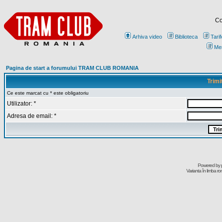
Co
Arhiva video
Biblioteca
Tarif
Me
Pagina de start a forumului TRAM CLUB ROMANIA
Trimi
Ce este marcat cu * este obligatoriu
Utilizator: *
Adresa de email: *
Powered by
Varianta în limba r