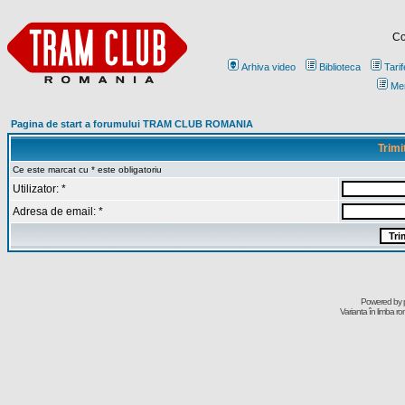
Co
Arhiva video
Biblioteca
Tarif
Me
Pagina de start a forumului TRAM CLUB ROMANIA
Trimi
Ce este marcat cu * este obligatoriu
Utilizator: *
Adresa de email: *
Powered by
Varianta în limba r