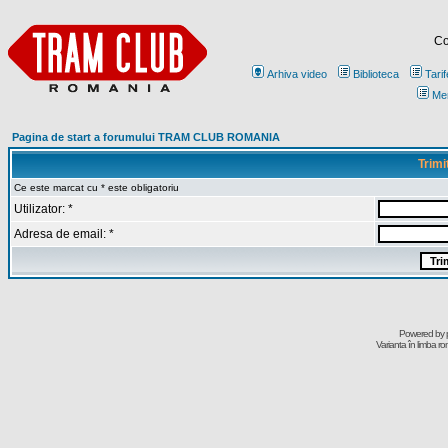
Co
Arhiva video
Biblioteca
Tarif
Me
Pagina de start a forumului TRAM CLUB ROMANIA
Trimi
Ce este marcat cu * este obligatoriu
Utilizator: *
Adresa de email: *
Powered by
Varianta în limba r