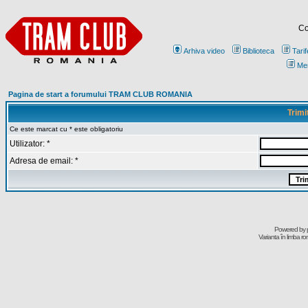
Co
Arhiva video
Biblioteca
Tarif
Me
Pagina de start a forumului TRAM CLUB ROMANIA
Trimi
Ce este marcat cu * este obligatoriu
Utilizator: *
Adresa de email: *
Powered by
Varianta în limba r