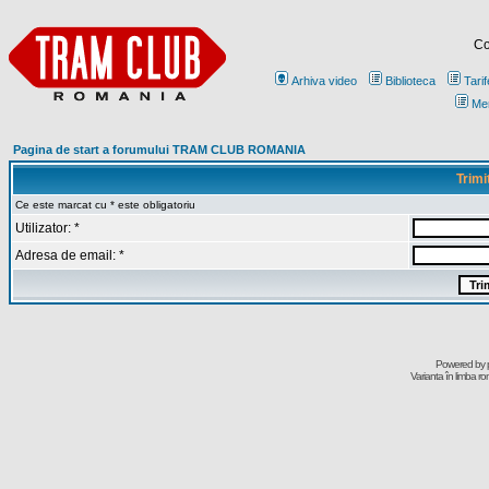
Co
Arhiva video
Biblioteca
Tarif
Me
Pagina de start a forumului TRAM CLUB ROMANIA
Trimi
Ce este marcat cu * este obligatoriu
Utilizator: *
Adresa de email: *
Powered by
Varianta în limba r