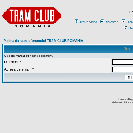
Co
Arhiva video
Biblioteca
Tarif
Me
Pagina de start a forumului TRAM CLUB ROMANIA
Trimi
Ce este marcat cu * este obligatoriu
Utilizator: *
Adresa de email: *
Powered by
Varianta în limba r