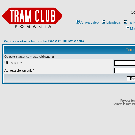
Co
Arhiva video
Biblioteca
Tarif
Me
Pagina de start a forumului TRAM CLUB ROMANIA
Trimi
Ce este marcat cu * este obligatoriu
Utilizator: *
Adresa de email: *
Powered by
Varianta în limba r