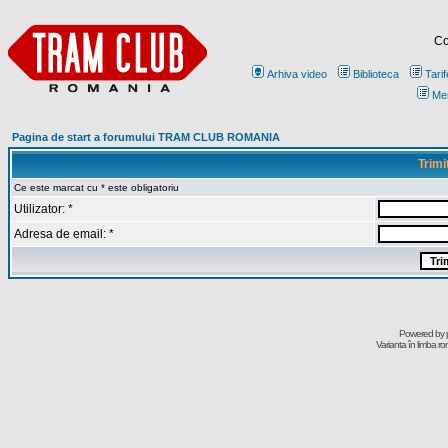
Co
Arhiva video
Biblioteca
Tarif
Me
Pagina de start a forumului TRAM CLUB ROMANIA
Trimi
Ce este marcat cu * este obligatoriu
Utilizator: *
Adresa de email: *
Powered by
Varianta în limba r