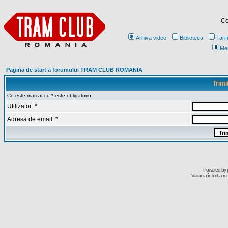
Co
Arhiva video
Biblioteca
Tarif
Me
Pagina de start a forumului TRAM CLUB ROMANIA
Trimi
Ce este marcat cu * este obligatoriu
Utilizator: *
Adresa de email: *
Powered by
Varianta în limba r