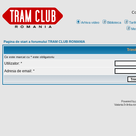
Co
Arhiva video
Biblioteca
Tarif
Me
Pagina de start a forumului TRAM CLUB ROMANIA
Trimi
Ce este marcat cu * este obligatoriu
Utilizator: *
Adresa de email: *
Powered by
Varianta în limba r