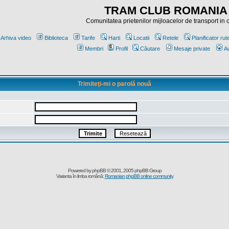
TRAM CLUB ROMANIA
Comunitatea prietenilor mijloacelor de transport in
Arhiva video
Biblioteca
Tarife
Harti
Locatii
Retele
Planificator rut
Membri
Profil
Căutare
Mesaje private
Au
Trimiteţi-mi o parolă nouă
Powered by
phpBB
© 2001, 2005 phpBB Group
Varianta în limba română:
Romanian phpBB online community