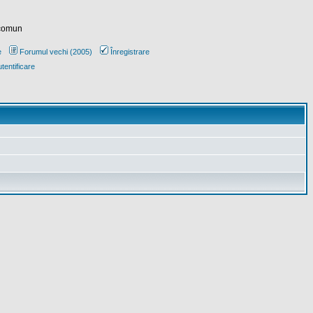
 comun
e
Forumul vechi (2005)
Înregistrare
tentificare