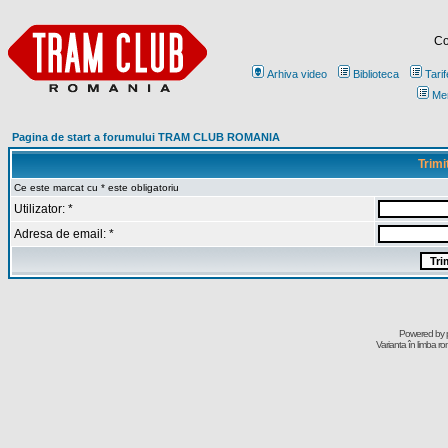
Co
Arhiva video
Biblioteca
Tarif
Me
Pagina de start a forumului TRAM CLUB ROMANIA
Trimi
Ce este marcat cu * este obligatoriu
Utilizator: *
Adresa de email: *
Powered by
Varianta în limba r