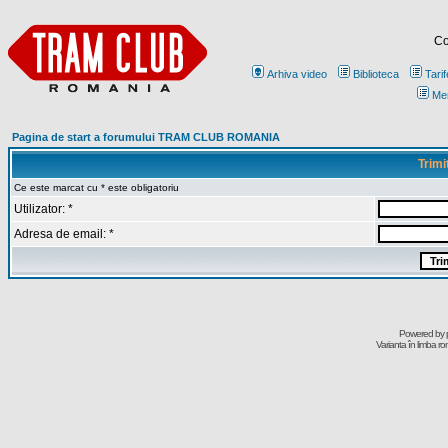
Co
Arhiva video
Biblioteca
Tarif
Me
Pagina de start a forumului TRAM CLUB ROMANIA
Trimi
Ce este marcat cu * este obligatoriu
Utilizator: *
Adresa de email: *
Powered by
Varianta în limba r