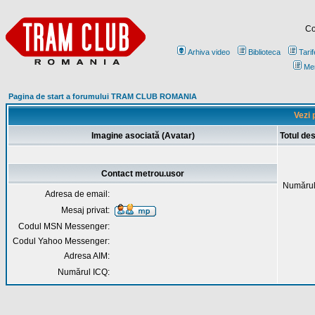
Co
Arhiva video
Biblioteca
Tarif
Me
Pagina de start a forumului TRAM CLUB ROMANIA
Vezi 
Imagine asociată (Avatar)
Totul de
Contact metrou.usor
Numărul
Adresa de email:
Mesaj privat:
Codul MSN Messenger:
Codul Yahoo Messenger:
Adresa AIM:
Numărul ICQ: