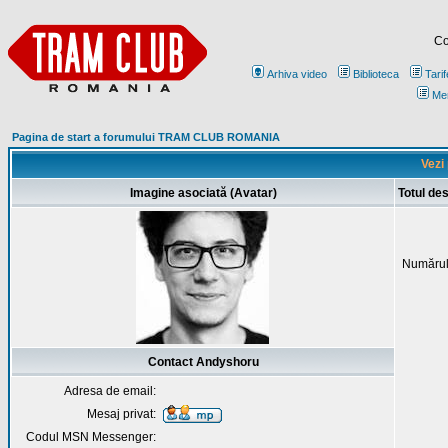
Co
Arhiva video
Biblioteca
Tarif
Me
Pagina de start a forumului TRAM CLUB ROMANIA
Vezi
Imagine asociată (Avatar)
Totul de
Numărul
Contact Andyshoru
Adresa de email:
Mesaj privat:
Codul MSN Messenger: