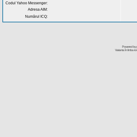
Codul Yahoo Messenger:
Adresa AIM:
Numărul ICQ:
Powered by
Varianta în limba r