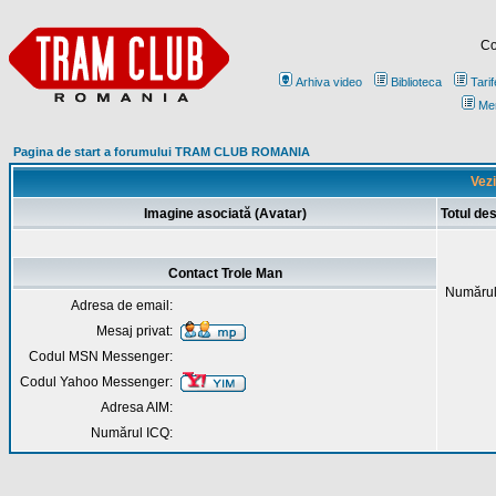
Co
Arhiva video
Biblioteca
Tarif
Me
Pagina de start a forumului TRAM CLUB ROMANIA
Vezi
Imagine asociată (Avatar)
Totul de
Contact Trole Man
Numărul
Adresa de email:
Mesaj privat:
Codul MSN Messenger:
Codul Yahoo Messenger:
Adresa AIM:
Numărul ICQ: