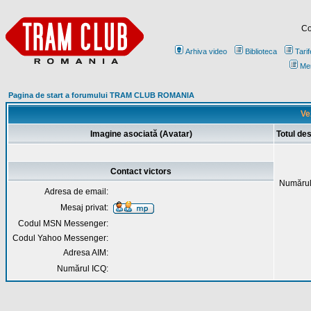
Co
Arhiva video
Biblioteca
Tarif
Me
Pagina de start a forumului TRAM CLUB ROMANIA
Vez
Imagine asociată (Avatar)
Totul de
Contact victors
Numărul
Adresa de email:
Mesaj privat:
Codul MSN Messenger:
Codul Yahoo Messenger:
Adresa AIM:
Numărul ICQ: