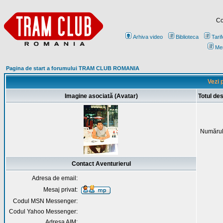
Co
Arhiva video
Biblioteca
Tarif
Me
Pagina de start a forumului TRAM CLUB ROMANIA
Vezi 
Imagine asociată (Avatar)
Totul de
Numărul
Contact Aventurierul
Adresa de email:
Mesaj privat:
Codul MSN Messenger:
Codul Yahoo Messenger:
Adresa AIM: