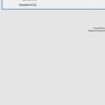
Numărul ICQ:
Powered by
Varianta în limba r