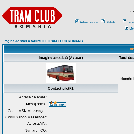
Co
Arhiva video
Biblioteca
Tarif
Me
Pagina de start a forumului TRAM CLUB ROMANIA
Ve
Imagine asociată (Avatar)
Totul des
Numărul
Contact pilotF1
Adresa de email:
Mesaj privat:
Codul MSN Messenger:
Codul Yahoo Messenger:
Adresa AIM:
Numărul ICQ: