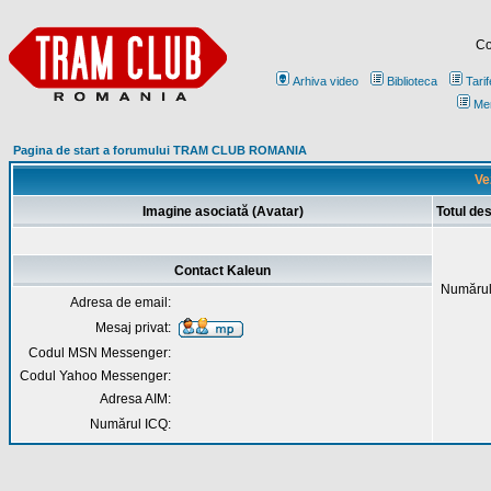
Co
Arhiva video
Biblioteca
Tarif
Me
Pagina de start a forumului TRAM CLUB ROMANIA
Ve
Imagine asociată (Avatar)
Totul de
Contact Kaleun
Numărul
Adresa de email:
Mesaj privat:
Codul MSN Messenger:
Codul Yahoo Messenger:
Adresa AIM:
Numărul ICQ: