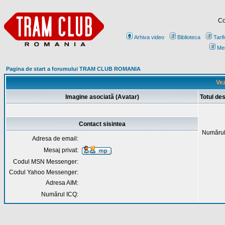
Co
Arhiva video
Biblioteca
Tarif
Me
Pagina de start a forumului TRAM CLUB ROMANIA
Vez
Imagine asociată (Avatar)
Totul de
Contact sisintea
Numărul
Adresa de email:
Mesaj privat:
Codul MSN Messenger:
Codul Yahoo Messenger:
Adresa AIM:
Numărul ICQ: