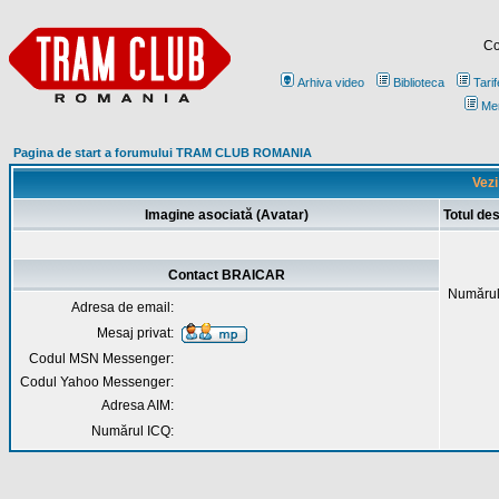
Co
Arhiva video
Biblioteca
Tarif
Me
Pagina de start a forumului TRAM CLUB ROMANIA
Vezi
Imagine asociată (Avatar)
Totul d
Contact BRAICAR
Numărul
Adresa de email:
Mesaj privat:
Codul MSN Messenger:
Codul Yahoo Messenger:
Adresa AIM:
Numărul ICQ: